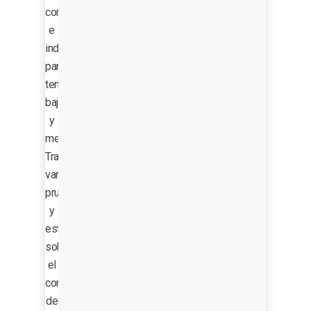
comercial
e
industrial
para
temperaturas
bajas
y
medias.
Tras
varias
pruebas
y
estudios
sobre
el
conjunto
de