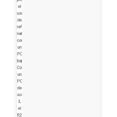
el
uso
de
refrigerantes
naturales
con
un
PCA
bajísimo.
Con
un
PCA
de
solo
3,
el
R290