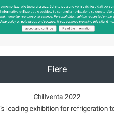
 e memorizzare le tue preferenze. Sul sito possono venire richiesti dati persona
'informativa utilizzo dati e cookies. Se continui la navigazione su questo sito a
nd memorize your personal settings. Personal data might be requested on the s
ad the policy on data usage and cookies. If you continue browsing this site, it m
A
HO.RE.CA. GALLERY
LAVORA CON NOI
EVENTI
accept and continue
Read the information
Fiere
Chillventa 2022
s leading exhibition for refrigeration 