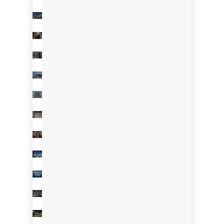
&
Locanda
2019
Bakery
-
4
Cum
London
2019
Cuochi
-
Novikov
-
Quibus
UK
London
Restaurant
2019
-
2019
-
UK
&
-
Verona
San
-
Bar
Gimignano
Italy
-
Dorchester
2018
Tuscany
-
-
Restaurant
Porto
Italia
Italy
Cervo
2018
&
-
-
Costa
London
Amore
Smeralda
-
-
Tapasotto
UK
2018
Imago
Italy
-
2017
restaurant
Bolzano
-
-
Verona
Hotel
Italy
Hotel
-
Hassler
Italy
Principe
2017
2017
-
Casa
-
Roma
Forte
Perbellini
-
Trussardi
dei
Italy
Marmi
2016
alla
-
-
Italy
Verona
Scala
Oxo
-
Italy
2015
Tower
Almar
-