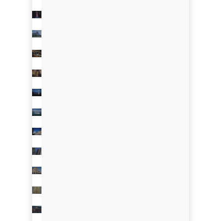
Cervo
Hotel
2018
-
-
Sardegna
Ristorante
Estrel
Jesolo
-
Italia
-
Italy
2017
Venezia
-
&
-
Berlin
Italy
Ristorante
-
Amore
Deutschland
Tapasotto
2017
-
Ristorante
2017
Bolzano
-
Aurora
-
Hotel
Verona
Italy
-
2017
Principe
Italy
-
Capri
2017
Hotel
-
-
Italy
Forte
Hassler
dei
I
Marmi
2017
-
-
Portici
Italy
Roma
Le
Le
-
2016
Logis
Italy
-
Siman
Bologna
de
-
2016
Princi
la
Italy
-
Cafè
Bordeaux
Cadène
-
Spirito
France
2016
-
di
Caffè
St.
Milano
Emilion
Almar
Garibaldi
-
2015