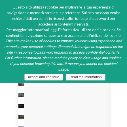
Questo sito utilizza i cookie per migliorare la tua esperienza di
navigazione e memorizzare le tue preferenze. Sul sito possono venire
richiesti dati personali in risposta alle richieste di password per
accedere ai contenuti riservati.
Multi-
Per maggiori informazioni leggi l'informativa utilizzo dati e cookies. Se
continui la navigazione su questo sito acconsenti all'utilizzo dei cookie.
compressor
This site makes use of cookies to improve your browsing experience and
pack
memorize your personal settings. Personal data might be requested on the
site in response to password requests to access confidential contents.
system
For further information, please read the policy on data usage and cookies.
Piazza
If you continue browsing this site, it means you accept the cookies'
Duomo
usage.
Alba
accept and continue
Read the information
Al
2024
-
Capitan
Alba
Hotel
-
2024
Romeo
Cuneo
Hotel
-
-
Verona
Roma
Italy
Regina
-
Italy
2024
Adelaide
-
Hotel
Roma
2022
Locanda
Le
-
-
Italy
Perbellini
Garda
Fontanelle
-