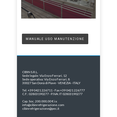
MANUALE USO MANUTENZIONE
CIBIN S.R.L.
Sede legale: Via Enzo Ferrari, 12
Sede operativa: Via Enzo Ferrari, 8
30027 San Donà di Piave - VENEZIA - ITALY
Tel. +39 0421 226711 - Fax +39 0421 226777
C.F.: 02803190277 - P.IVA: IT 02803190277
Cap. Soc. 200.000,00 € i.v.
info@cibinrefrigerazione.com
cibinrefrigerazione@pec.it