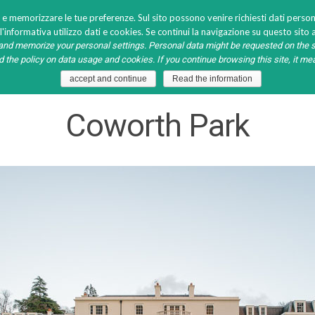
 e memorizzare le tue preferenze. Sul sito possono venire richiesti dati persona
'informativa utilizzo dati e cookies. Se continui la navigazione su questo sito a
nd memorize your personal settings. Personal data might be requested on the s
S
MEDIA
HO.RE.CA. GALLERY
LAVORA CON NOI
ad the policy on data usage and cookies. If you continue browsing this site, it m
accept and continue
Read the information
Coworth Park