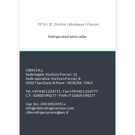
2016 | St. Emilion | Bordeaux | France
Refrigerated wine cellar
CIBIN S.R.L.
Sede legale: Via Enzo Ferrari, 12
Sede operativa: Via Enzo Ferrari, 8
30027 San Donà di Piave - VENEZIA - ITALY
Tel. +39 0421 226711 - Fax +39 0421 226777
C.F.: 02803190277 - P.IVA: IT 02803190277
Cap. Soc. 200.000,00 € i.v.
info@cibinrefrigerazione.com
cibinrefrigerazione@pec.it