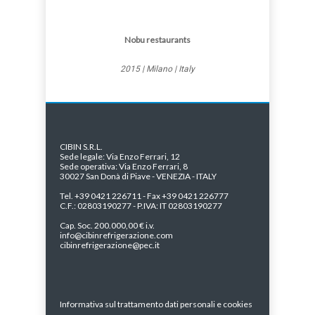
Nobu restaurants
2015 | Milano | Italy
CIBIN S.R.L.
Sede legale: Via Enzo Ferrari, 12
Sede operativa: Via Enzo Ferrari, 8
30027 San Donà di Piave - VENEZIA - ITALY
Tel. +39 0421 226711 - Fax +39 0421 226777
C.F.: 02803190277 - P.IVA: IT 02803190277
Cap. Soc. 200.000,00 € i.v.
info@cibinrefrigerazione.com
cibinrefrigerazione@pec.it
Informativa sul trattamento dati personali e cookies