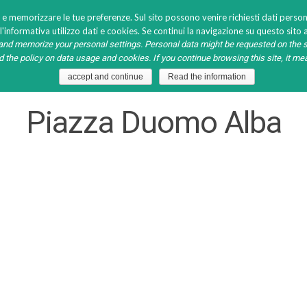
 e memorizzare le tue preferenze. Sul sito possono venire richiesti dati persona
'informativa utilizzo dati e cookies. Se continui la navigazione su questo sito a
nd memorize your personal settings. Personal data might be requested on the s
S
MEDIA
HO.RE.CA. GALLERY
LAVORA CON NOI
ad the policy on data usage and cookies. If you continue browsing this site, it m
accept and continue
Read the information
Piazza Duomo Alba