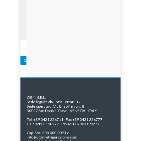
CIBIN S.R.L.
Sede legale: Via Enzo Ferrari, 12
Sede operativa: Via Enzo Ferrari, 8
30027 San Donà di Piave - VENEZIA - ITALY
Tel. +39 0421 226711 - Fax +39 0421 226777
C.F.: 02803190277 - P.IVA: IT 02803190277
Cap. Soc. 200.000,00 € i.v.
info@cibinrefrigerazione.com