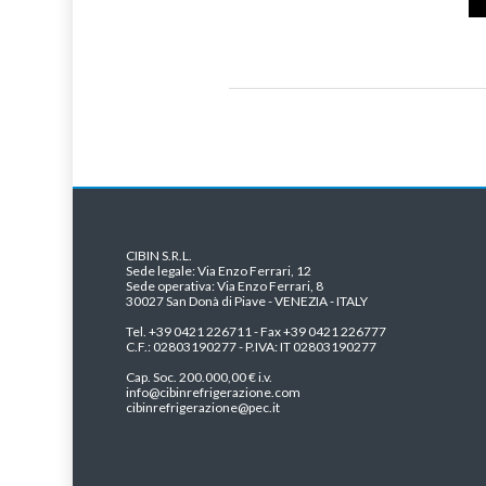
CIBIN S.R.L.
Sede legale: Via Enzo Ferrari, 12
Sede operativa: Via Enzo Ferrari, 8
30027 San Donà di Piave - VENEZIA - ITALY
Tel. +39 0421 226711 - Fax +39 0421 226777
C.F.: 02803190277 - P.IVA: IT 02803190277
Cap. Soc. 200.000,00 € i.v.
info@cibinrefrigerazione.com
cibinrefrigerazione@pec.it