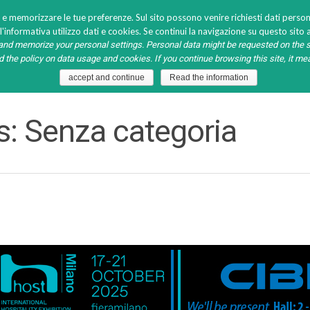
 e memorizzare le tue preferenze. Sul sito possono venire richiesti dati persona
'informativa utilizzo dati e cookies. Se continui la navigazione su questo sito a
nd memorize your personal settings. Personal data might be requested on the s
NEWS
MEDIA
HO.RE.CA. GALLERY
EVENT
PASSW
ad the policy on data usage and cookies. If you continue browsing this site, it m
accept and continue
Read the information
s: Senza categoria